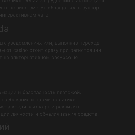
и возникновении затруднений с активацией
нты казино смогут обращаться в суппорт.
интерактивном чате.
da
вых уведомлениях или, выполнив переход
м от casino стоит сразу при регистрации
т на альтернативном ресурсе не
рмации и безопасность платежей.
 требования и нормы политики
мера кредитных карт и реквизиты
ации личности и обналичивания средств.
ний