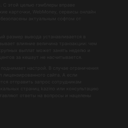
й. С этой целью гэмблеры вправе
кие карточки, WebMoney, сервисы онлайн
обезопасены актуальным софтом от
ный размер вывода устанавливается в
ывает влияние величина транзакции: чем
крупных выплат может занять неделю и
ентов за кешаут не насчитывается.
 поднимает настрой. В случае ограничения
 лицензированного сайта. А если
ется отправить запрос сотрудникам
ркальных страниц kazino или консультацию
тавляют ответы на вопросы и нацелены