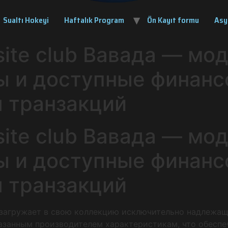
Sualtı Hokeyi
Haftalık Program
Ön Kayıt formu
Asy
ite club Вавада — м
ы и доступные финан
 транзакций
ite club Вавада — м
ы и доступные финан
 транзакций
загружает в свою коллекцию исключительно надлежащ
казанным производителем характеристикам, что обеспе