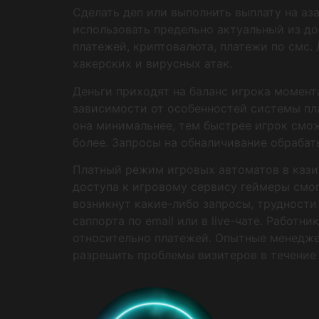
Сделать деп или выполнить выплату на аз
использовать предельно актуальный из до
платежей, криптовалюта, платежи по смс
хакерских и вирусных атак.
Деньги приходят на баланс игрока момент
зависимости от особенностей системы пл
она минимальнее, тем быстрее игрок смо
более. Запросы на обналичивание обрабат
Платный режим игровых автоматов в казин
доступа к игровому сервису геймеры смог
возникнут какие-либо запросы, трудности
саппорта по email или в live-чате. Рабо
относительно платежей. Опытные менедже
разрешить проблемы визитеров в течение 