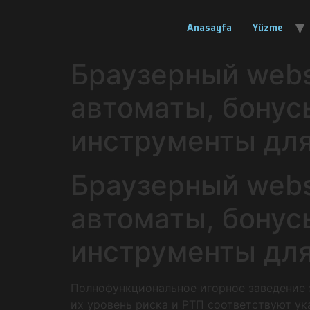
Anasayfa
Yüzme
Браузерный webs
автоматы, бонус
инструменты для
Браузерный webs
автоматы, бонус
инструменты для
Полнофункциональное игорное заведение 
их уровень риска и РТП соответствуют у