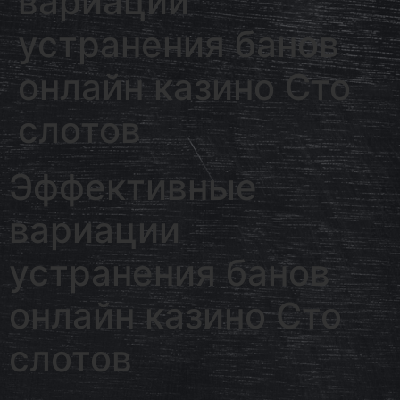
вариации
устранения банов
онлайн казино Сто
слотов
Эффективные
вариации
устранения банов
онлайн казино Сто
слотов