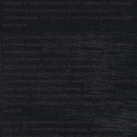
сильнее в практическом опыте гэмблеров, каковым
требуется оперативность работоспособности
онлайн казино Sto Slotov и отсутствие отвлекающих
факторов.
Нужно упомянуть дополнения для браузера,
которые представляют собой усовершенствованные
анонимайзеры. ВПН-плагин оперативнее и
результативнее загружает контент, меняя
действующий IP-адрес на анонимный. Для
сертифицированного браузера предложено
оригинальное приложение, каковое используется с
помощью стандартизированных функций. По
окончанию быстрой активации посетителю
обеспечен моментальный переход в требуемый
аккаунт.
Изучив вышеупомянутые методики, можно прийти к
мысли, что наиболее подходящим, гибким и
безопасным алгоритмом для обхода ограниченной