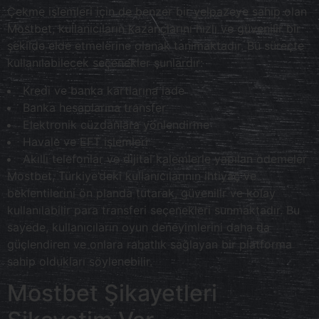
Çekme işlemleri için de benzer bir yelpazeye sahip olan
Mostbet, kullanıcıların kazançlarını hızlı ve güvenilir bir
şekilde elde etmelerine olanak tanımaktadır. Bu süreçte
kullanılabilecek seçenekler şunlardır:
Kredi ve banka kartlarına iade
Banka hesaplarına transfer
Elektronik cüzdanlara yönlendirme
Havale ve EFT işlemleri
Akıllı telefonlar ve dijital kalemlerle yapılan ödemeler
Mostbet, Türkiye’deki kullanıcılarının ihtiyaç ve
beklentilerini ön planda tutarak, güvenilir ve kolay
kullanılabilir para transferi seçenekleri sunmaktadır. Bu
sayede, kullanıcıların oyun deneyimlerini daha da
güçlendiren ve onlara rahatlık sağlayan bir platforma
sahip oldukları söylenebilir.
Mostbet Şikayetleri