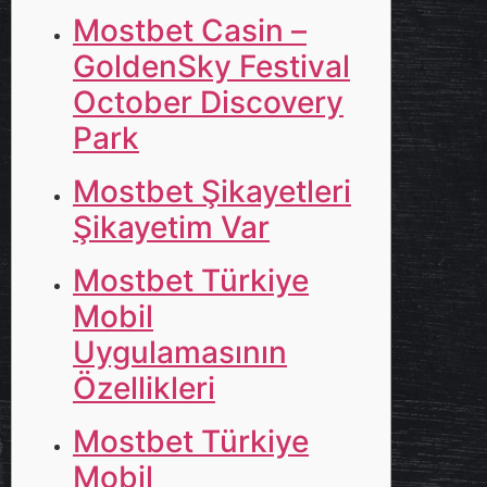
Mostbet Casin –
GoldenSky Festival
October Discovery
Park
Mostbet Şikayetleri
Şikayetim Var
Mostbet Türkiye
Mobil
Uygulamasının
Özellikleri
Mostbet Türkiye
Mobil