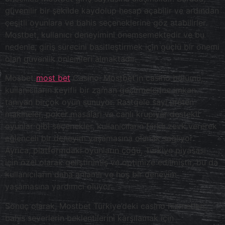
güvenilir bir şekilde kaydolup hesap açabilir ve ardından
çeşitli oyunlara ve bahis seçeneklerine göz atabilirler.
Mostbet, kullanıcı deneyimini önemsemektedir ve bu
nedenle, giriş sürecini basitleştirmek için güçlü bir önemi
olan güvenlik önlemleri almaktadır.
Mosbet
most bet
Casino: Mostbet’in casino bölümü,
kullanıcıların keyifli bir zaman geçirmelerine imkan
tanıyan birçok oyun sunuyor. Rastgele sayı üreten
makineler, poker masaları ve canlı krupiyer destekli
oyunlar gibi seçenekler, kullanıcıların farklı zevk vererek
eğlenceli bir deneyim yaşamasına olanak sağlıyor.
Ayrıca, platformdaki oyunların çoğu, Türkiye piyasası
için özel olarak geliştirilmiş ve optimize edilmiştir, bu da
kullanıcıların daha anlamlı ve hoş bir deneyim
yaşamasına yardımcı oluyor.
Sonuç olarak, Mostbet Türkiye’deki casino hizmetleri,
bahis severlerin beklentilerini karşılamak için