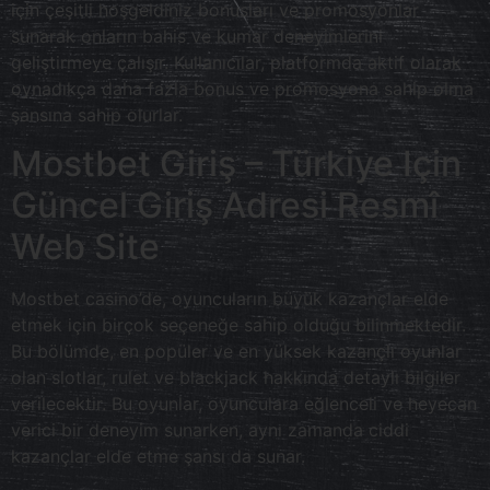
için çeşitli hoşgeldiniz bonusları ve promosyonlar
sunarak onların bahis ve kumar deneyimlerini
geliştirmeye çalışır. Kullanıcılar, platformda aktif olarak
oynadıkça daha fazla bonus ve promosyona sahip olma
şansına sahip olurlar.
Mostbet Giriş – Türkiye Için
Güncel Giriş Adresi Resmî
Web Site
Mostbet casino’de, oyuncuların büyük kazançlar elde
etmek için birçok seçeneğe sahip olduğu bilinmektedir.
Bu bölümde, en popüler ve en yüksek kazançlı oyunlar
olan slotlar, rulet ve blackjack hakkında detaylı bilgiler
verilecektir. Bu oyunlar, oyunculara eğlenceli ve heyecan
verici bir deneyim sunarken, aynı zamanda ciddi
kazançlar elde etme şansı da sunar.