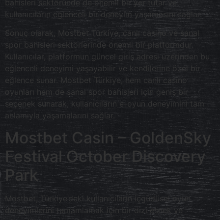
bahisleri sektöründe de önemli bir yer tutar ve
kullanıcıların eğlenceli bir deneyim yaşamasını sağlar.
Sonuç olarak, Mostbet Türkiye, canlı casino ve sanal
spor bahisleri sektörlerinde önemli bir platformdur.
Kullanıcılar, platformun güncel giriş adresi üzerinden bu
eğlenceli deneyimi yaşayabilir ve kendilerine özel bir
eğlence sunar. Mostbet Türkiye, hem canlı casino
oyunları hem de sanal spor bahisleri için geniş bir
seçenek sunarak, kullanıcıların e-oyun deneyimini tam
anlamıyla yaşamalarını sağlar.
Mostbet Casin – GoldenSky
Festival October Discovery
Park
Mostbet, Türkiye’deki kullanıcıların içgüdüsel oyun
deneyimlerini tamamlamak için bir dizi esnek ve