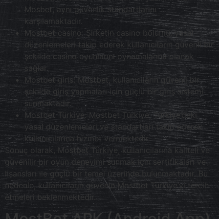
Mosbet, aynı güvenlik standartlarını
karşılamaktadır.
Mostbet casino: Şirketin casino bölümü, yasal
düzenlemeleri takip ederek kullanıcıların güvenli bir
şekilde casino oyunlarını oynamalarına olanak
sağlar.
Mostbet giris: Mostbet, kullanıcıların güvenli bir
şekilde giriş yapmaları için güçlü bir giriş sistemi
sunmaktadır.
Mostbet Türkiye: Mostbet Türkiye, Türkiye’deki
yasal düzenlemeleri ve standartları takip ederek
kullanıcılarına hizmet vermektedir.
Sonuç olarak, Mostbet Türkiye, kullanıcılarına kaliteli ve
güvenilir bir oyun deneyimi sunmak için sertifikaları ve
lisansları ile güçlü bir temel üzerinde bulunmaktadır. Bu
nedenle, kullanıcıların güvenle Mostbet Türkiye’yi tercih
etmeleri beklenmektedir.
MostBet APK (Android App)