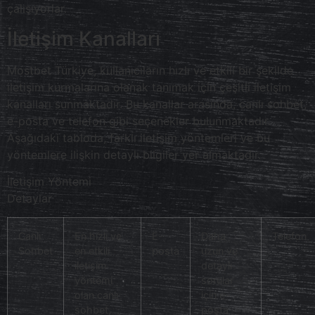
çalışıyorlar.
İletişim Kanalları
Mostbet Türkiye, kullanıcıların hızlı ve etkili bir şekilde
iletişim kurmalarına olanak tanımak için çeşitli iletişim
kanalları sunmaktadır. Bu kanallar arasında, canlı sohbet,
e-posta ve telefon gibi seçenekler bulunmaktadır.
Aşağıdaki tabloda, farklı iletişim yöntemleri ve bu
yöntemlere ilişkin detaylı bilgiler yer almaktadır.
İletişim Yöntemi
Detaylar
Canlı
En hızlı ve
E-
Daha
Telefon
Sohbet
en etkili
posta
uzun ve
iletişim
detaylı
yöntemi
sorular
olan canlı
için e-
sohbet,
posta