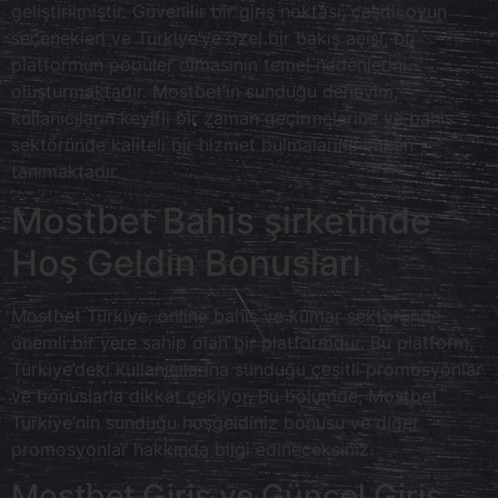
geliştirilmiştir. Güvenilir bir giriş noktası, çeşitli oyun
seçenekleri ve Türkiye’ye özel bir bakış açısı, bu
platformun popüler olmasının temel nedenlerini
oluşturmaktadır. Mostbet’in sunduğu deneyim,
kullanıcıların keyifli bir zaman geçirmelerine ve bahis
sektöründe kaliteli bir hizmet bulmalarına imkan
tanımaktadır.
Mostbet Bahis şirketinde
Hoş Geldin Bonusları
Mostbet Türkiye, online bahis ve kumar sektöründe
önemli bir yere sahip olan bir platformdur. Bu platform,
Türkiye’deki kullanıcılarına sunduğu çeşitli promosyonlar
ve bonuslarla dikkat çekiyor. Bu bölümde, Mostbet
Türkiye’nin sunduğu hoşgeldiniz bonusu ve diğer
promosyonlar hakkında bilgi edineceksiniz.
Mostbet Giriş ve Güncel Giriş