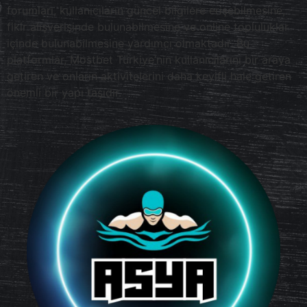
forumları, kullanıcıların güncel bilgilere erişebilmesine,
fikir alışverişinde bulunabilmesine ve online topluluklar
içinde bulunabilmesine yardımcı olmaktadır. Bu
platformlar, Mostbet Türkiye’nin kullanıcılarını bir araya
getiren ve onların aktivitelerini daha keyifli hale getiren
önemli bir yapı taşıdır.