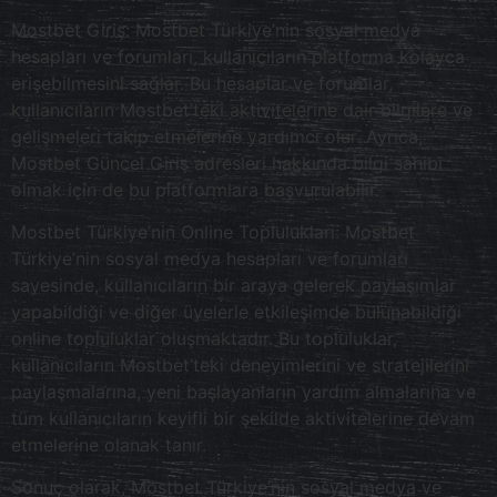
Mostbet Giriş: Mostbet Türkiye’nin sosyal medya
hesapları ve forumları, kullanıcıların platforma kolayca
erişebilmesini sağlar. Bu hesaplar ve forumlar,
kullanıcıların Mostbet’teki aktivitelerine dair bilgilere ve
gelişmeleri takip etmelerine yardımcı olur. Ayrıca,
Mostbet Güncel Giriş adresleri hakkında bilgi sahibi
olmak için de bu platformlara başvurulabilir.
Mostbet Türkiye’nin Online Toplulukları: Mostbet
Türkiye’nin sosyal medya hesapları ve forumları
sayesinde, kullanıcıların bir araya gelerek paylaşımlar
yapabildiği ve diğer üyelerle etkileşimde bulunabildiği
online topluluklar oluşmaktadır. Bu topluluklar,
kullanıcıların Mostbet’teki deneyimlerini ve stratejilerini
paylaşmalarına, yeni başlayanların yardım almalarına ve
tüm kullanıcıların keyifli bir şekilde aktivitelerine devam
etmelerine olanak tanır.
Sonuç olarak, Mostbet Türkiye’nin sosyal medya ve