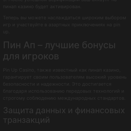
пинап казино будет активирован.
Теперь вы можете наслаждаться широким выбором
игр и участвуйте в азартных приключениях на pin
up.
Пин Ап – лучшие бонусы
для игроков
Pin Up Casino, также известный как пинап казино,
гарантирует своим пользователям высокий уровень
безопасности и надежности. Это достигается
благодаря использованию передовых технологий и
строгому соблюдению международных стандартов.
Защита данных и финансовых
транзакций