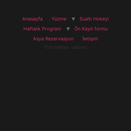
Anasayfa
Yüzme
Sualtı Hokeyi
Haftalık Program
Ön Kayıt formu
Asya Rezervasyon
İletişim
Tüm hakları saklıdır