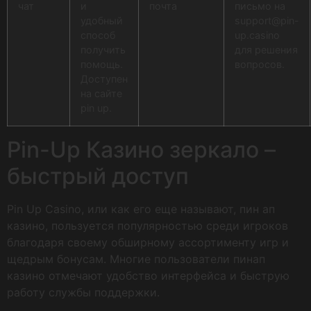
чат
и
почта
письмо на
удобный
support@pin-
способ
up.casino
получить
для решения
помощь.
вопросов.
Доступен
на сайте
pin up.
Pin-Up Казино зеркало –
быстрый доступ
Pin Up Casino, или как его еще называют, пин ап
казино, пользуется популярностью среди игроков
благодаря своему обширному ассортименту игр и
щедрым бонусам. Многие пользователи пинап
казино отмечают удобство интерфейса и быструю
работу службы поддержки.