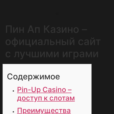
Пин Ап Казино –
официальный сайт
с лучшими играми
Содержимое
Pin-Up Casino –
доступ к слотам
Преимущества