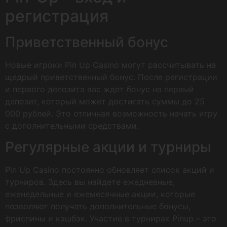
регистрация
Приветственный бонус
Новые игроки Pin Up Casino могут рассчитывать на
щедрый приветственный бонус. После регистрации
и первого депозита вас ждет бонус на первый
депозит, который может достигать суммы до 25
000 рублей. Это отличная возможность начать игру
с дополнительными средствами.
Регулярные акции и турниры
Pin Up Casino постоянно обновляет список акций и
турниров. Здесь вы найдете ежедневные,
еженедельные и ежемесячные акции, которые
позволяют получать дополнительные бонусы,
фриспины и кэшбэк. Участие в турнирах Pinup – это