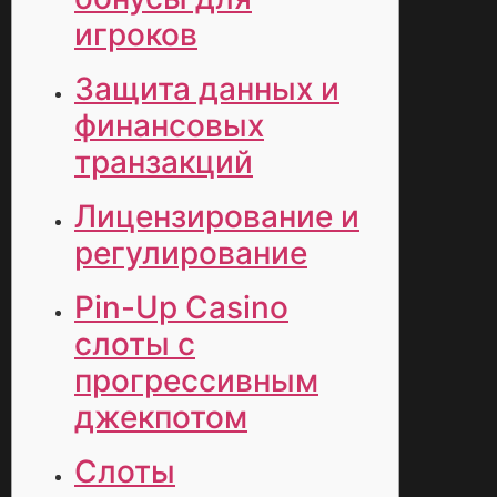
игроков
Защита данных и
финансовых
транзакций
Лицензирование и
регулирование
Pin-Up Casino
слоты с
прогрессивным
джекпотом
Слоты