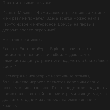
Положительные отзывы:
Иван, г. Москва: “Я уже давно играю в pin up казино
и ни разу не пожалел. Здесь всегда можно найти
что-то новое и интересное. Бонусы на первый
депозит просто огромные!”
Негативные отзывы:
Елена, г. Екатеринбург: “В pin up казино часто
происходят технические сбои. Надеюсь, что
администрация устранит эти недочеты в ближайшее
время.”
Несмотря на некоторые негативные отзывы,
большинство игроков остаются довольны своим
опытом в пин ап казино. Pinup продолжает радовать
своих пользователей новыми играми и акциями, что
делает его одним из лидеров на рынке онлайн-
казино.