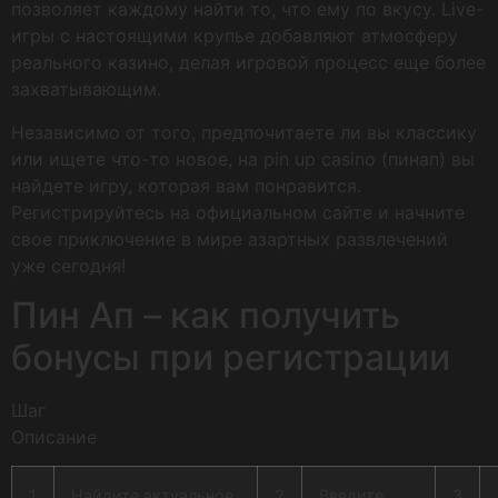
позволяет каждому найти то, что ему по вкусу. Live-
игры с настоящими крупье добавляют атмосферу
реального казино, делая игровой процесс еще более
захватывающим.
Независимо от того, предпочитаете ли вы классику
или ищете что-то новое, на pin up casino (пинап) вы
найдете игру, которая вам понравится.
Регистрируйтесь на официальном сайте и начните
свое приключение в мире азартных развлечений
уже сегодня!
Пин Ап – как получить
бонусы при регистрации
Шаг
Описание
1
Найдите актуальное
2
Введите
3